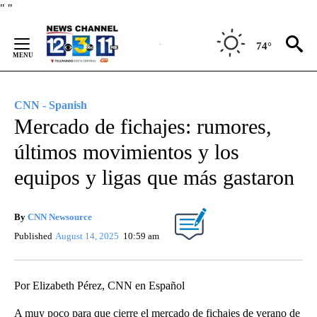
Skip
"
"
to
Content
74°
CNN - Spanish
Mercado de fichajes: rumores,
últimos movimientos y los
equipos y ligas que más gastaron
By
CNN Newsource
Published
August 14, 2025
10:59 am
Por Elizabeth Pérez, CNN en Español
A muy poco para que cierre el mercado de fichajes de verano de