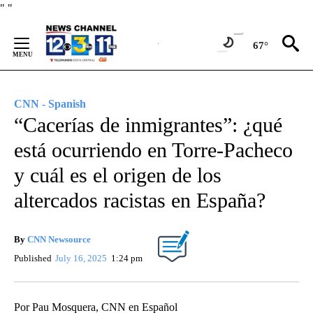
Skip
"
"
to
Content
67°
CNN - Spanish
“Cacerías de inmigrantes”: ¿qué
está ocurriendo en Torre-Pacheco
y cuál es el origen de los
altercados racistas en España?
By
CNN Newsource
Published
July 16, 2025
1:24 pm
Por Pau Mosquera, CNN en Español