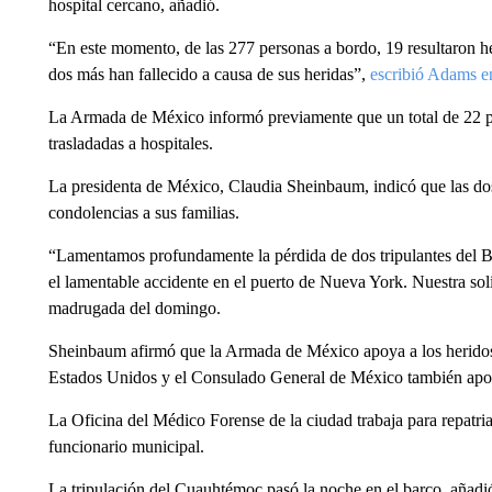
hospital cercano, añadió.
“En este momento, de las 277 personas a bordo, 19 resultaron he
dos más han fallecido a causa de sus heridas”,
escribió Adams 
La Armada de México informó previamente que un total de 22 per
trasladadas a hospitales.
La presidenta de México, Claudia Sheinbaum, indicó que las dos 
condolencias a sus familias.
“Lamentamos profundamente la pérdida de dos tripulantes del 
el lamentable accidente en el puerto de Nueva York. Nuestra so
madrugada del domingo.
Sheinbaum afirmó que la Armada de México apoya a los heridos 
Estados Unidos y el Consulado General de México también apo
La Oficina del Médico Forense de la ciudad trabaja para repatriar
funcionario municipal.
La tripulación del Cuauhtémoc pasó la noche en el barco, añadió