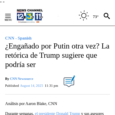
Skip
"
"
to
Content
73°
CNN - Spanish
¿Engañado por Putin otra vez? La
retórica de Trump sugiere que
podría ser
By
CNN Newsource
Published
August 14, 2025
11:31 pm
Análisis por Aaron Blake, CNN
Durante semanas,
el presidente Donald Trump
y sus asesores