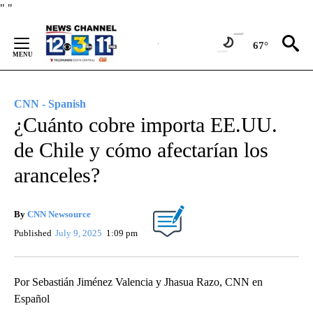
Skip
"
"
to
Content
67°
CNN - Spanish
¿Cuánto cobre importa EE.UU.
de Chile y cómo afectarían los
aranceles?
By
CNN Newsource
Published
July 9, 2025
1:09 pm
Por Sebastián Jiménez Valencia y Jhasua Razo, CNN en
Español