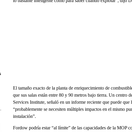
lo bastante inteligente como para saber cuándo explotar”, dijo
s
El tamaño exacto de la planta de enriquecimiento de combusti
que sus salas están entre 80 y 90 metros bajo tierra. Un centro 
Services Institute, señaló en un informe reciente que puede que
“probablemente se necesiten múltiples impactos en el mismo pun
instalación”.
Fordow podría estar “al límite” de las capacidades de la MOP c