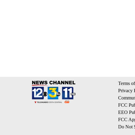
Terms of
Privacy 
Communi
FCC Publ
EEO Publ
FCC App
Do Not S