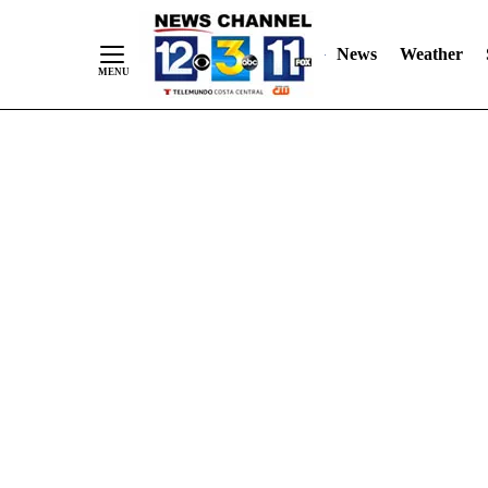
Skip
"
"
to
News
Weather
Content