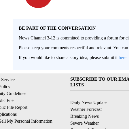
BE PART OF THE CONVERSATION
News Channel 3-12 is committed to providing a forum for civ
Please keep your comments respectful and relevant. You c
If you would like to share a story idea, please submit it
here
.
SUBSCRIBE TO OUR EMA
 Service
LISTS
Policy
ty Guidelines
ic File
Daily News Update
ic File Report
Weather Forecast
lications
Breaking News
ell My Personal Information
Severe Weather