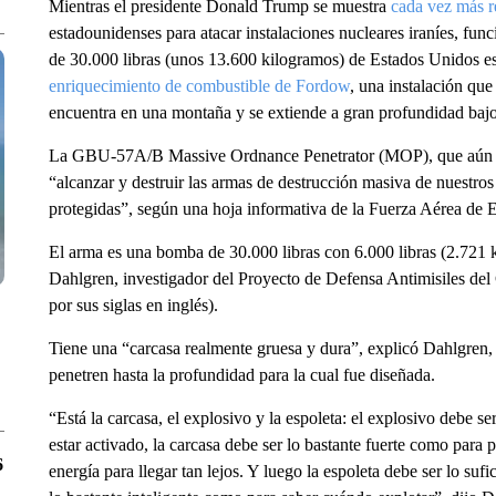
Mientras el presidente Donald Trump se muestra
cada vez más 
estadounidenses para atacar instalaciones nucleares iraníes, fu
de 30.000 libras (unos 13.600 kilogramos) de Estados Unidos es
enriquecimiento de combustible de Fordow
, una instalación que
encuentra en una montaña y se extiende a gran profundidad bajo 
La GBU-57A/B Massive Ordnance Penetrator (MOP), que aún no 
“alcanzar y destruir las armas de destrucción masiva de nuestros
protegidas”, según una hoja informativa de la Fuerza Aérea de
El arma es una bomba de 30.000 libras con 6.000 libras (2.721 
Dahlgren, investigador del Proyecto de Defensa Antimisiles del 
por sus siglas en inglés).
Tiene una “carcasa realmente gruesa y dura”, explicó Dahlgren, p
penetren hasta la profundidad para la cual fue diseñada.
“Está la carcasa, el explosivo y la espoleta: el explosivo debe s
estar activado, la carcasa debe ser lo bastante fuerte como para 
6
energía para llegar tan lejos. Y luego la espoleta debe ser lo suf