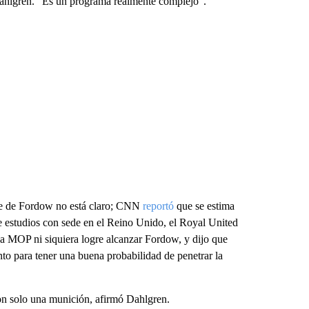
 Dahlgren. “Es un programa realmente complejo”.
ble de Fordow no está claro; CNN
reportó
que se estima
de estudios con sede en el Reino Unido, el Royal United
 la MOP ni siquiera logre alcanzar Fordow, y dijo que
to para tener una buena probabilidad de penetrar la
on solo una munición, afirmó Dahlgren.