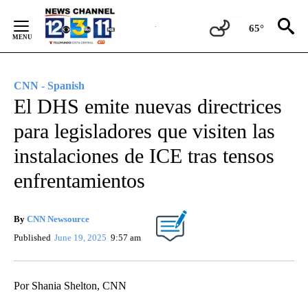
Skip
to
65°
Content
CNN - Spanish
El DHS emite nuevas directrices
para legisladores que visiten las
instalaciones de ICE tras tensos
enfrentamientos
By
CNN Newsource
Published
June 19, 2025
9:57 am
Por Shania Shelton, CNN