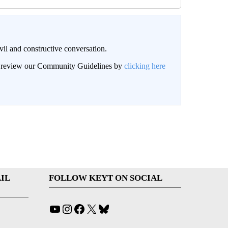
il and constructive conversation.
an review our Community Guidelines by
clicking here
IL
FOLLOW KEYT ON SOCIAL
YouTube
Instagram
Facebook
X
Bluesky