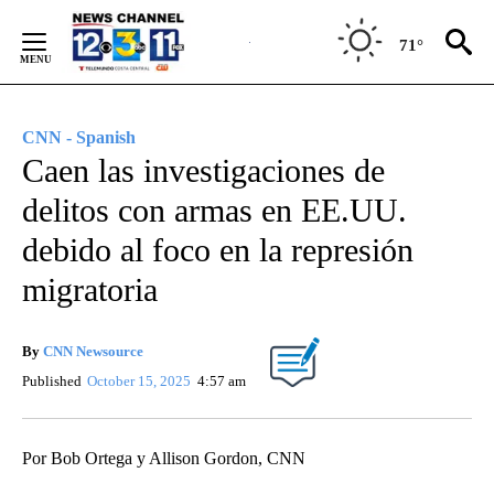
Skip
to
71°
Content
CNN - Spanish
Caen las investigaciones de
delitos con armas en EE.UU.
debido al foco en la represión
migratoria
By
CNN Newsource
Published
October 15, 2025
4:57 am
Por Bob Ortega y Allison Gordon, CNN