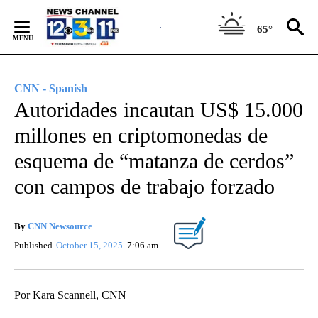
Skip
to
65°
Content
CNN - Spanish
Autoridades incautan US$ 15.000
millones en criptomonedas de
esquema de “matanza de cerdos”
con campos de trabajo forzado
By
CNN Newsource
Published
October 15, 2025
7:06 am
Por Kara Scannell, CNN