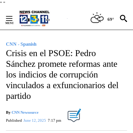
Skip
"
"
to
Content
69°
CNN - Spanish
Crisis en el PSOE: Pedro
Sánchez promete reformas ante
los indicios de corrupción
vinculados a exfuncionarios del
partido
By
CNN Newsource
Published
June 12, 2025
7:17 pm