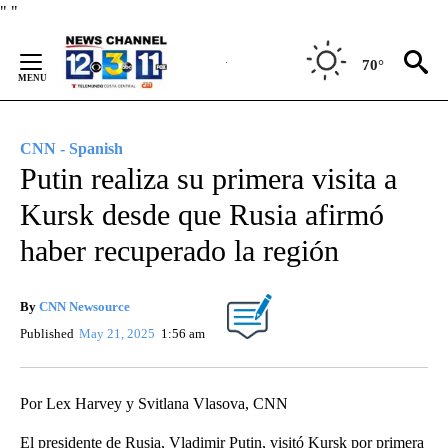
Skip
"
"
to
Content
70°
CNN - Spanish
Putin realiza su primera visita a
Kursk desde que Rusia afirmó
haber recuperado la región
By
CNN Newsource
Published
May 21, 2025
1:56 am
Por Lex Harvey y Svitlana Vlasova, CNN
El presidente de Rusia, Vladimir Putin, visitó Kursk por primera