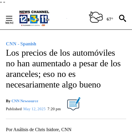
Skip
"
"
to
Content
67°
CNN - Spanish
Los precios de los automóviles
no han aumentado a pesar de los
aranceles; eso no es
necesariamente algo bueno
By
CNN Newsource
Published
May 12, 2025
7:20 pm
Por Análisis de Chris Isidore, CNN