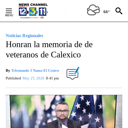
Skip
to
66°
Content
Noticias Regionales
Honran la memoria de de
veteranos de Calexico
By
Telemundo 3 Yuma-El Centro
Published
May 25, 2026
8:41 pm