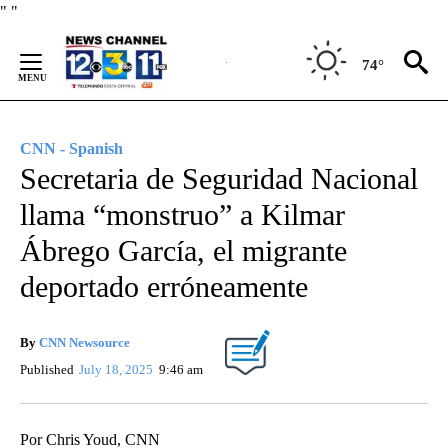
Skip
"
"
to
Content
74°
CNN - Spanish
Secretaria de Seguridad Nacional
llama “monstruo” a Kilmar
Ábrego García, el migrante
deportado erróneamente
By
CNN Newsource
Published
July 18, 2025
9:46 am
Por Chris Youd, CNN