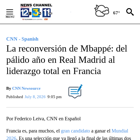
Skip
to
67°
Content
CNN - Spanish
La reconversión de Mbappé: del
pálido año en Real Madrid al
liderazgo total en Francia
By
CNN Newsource
Published
July 8, 2026
9:05 pm
Por Federico Leiva, CNN en Español
Francia es, para muchos, el
gran candidato
a ganar el
Mundial
2026
. Es una selección que ya llegó a la final de las últimas dos