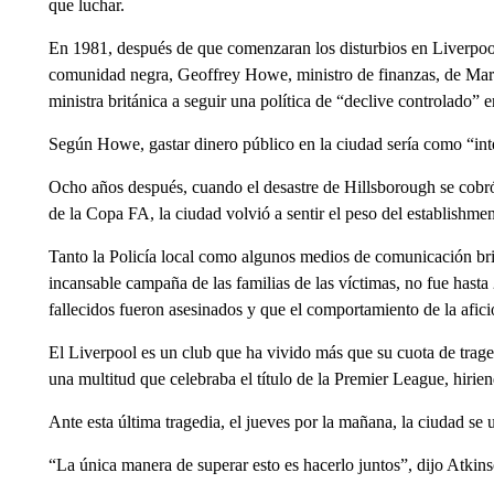
que luchar.
En 1981, después de que comenzaran los disturbios en Liverpool 
comunidad negra, Geoffrey Howe, ministro de finanzas, de Marga
ministra británica a seguir una política de “declive controlado” e
Según Howe, gastar dinero público en la ciudad sería como “inte
Ocho años después, cuando el desastre de Hillsborough se cobró
de la Copa FA, la ciudad volvió a sentir el peso del establishmen
Tanto la Policía local como algunos medios de comunicación brit
incansable campaña de las familias de las víctimas, no fue has
fallecidos fueron asesinados y que el comportamiento de la afici
El Liverpool es un club que ha vivido más que su cuota de trag
una multitud que celebraba el título de la Premier League, hirie
Ante esta última tragedia, el jueves por la mañana, la ciudad se 
“La única manera de superar esto es hacerlo juntos”, dijo Atkin