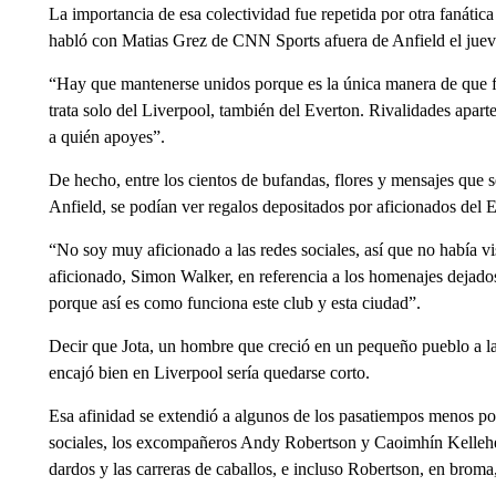
La importancia de esa colectividad fue repetida por otra fanática
habló con Matias Grez de CNN Sports afuera de Anfield el juev
“Hay que mantenerse unidos porque es la única manera de que fu
trata solo del Liverpool, también del Everton. Rivalidades apa
a quién apoyes”.
De hecho, entre los cientos de bufandas, flores y mensajes que s
Anfield, se podían ver regalos depositados por aficionados del Ev
“No soy muy aficionado a las redes sociales, así que no había v
aficionado, Simon Walker, en referencia a los homenajes dejados
porque así es como funciona este club y esta ciudad”.
Decir que Jota, un hombre que creció en un pequeño pueblo a las
encajó bien en Liverpool sería quedarse corto.
Esa afinidad se extendió a algunos de los pasatiempos menos p
sociales, los excompañeros Andy Robertson y Caoimhín Kelleher 
dardos y las carreras de caballos, e incluso Robertson, en brom