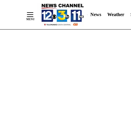
Skip
"
"
to
News
Weather
Content