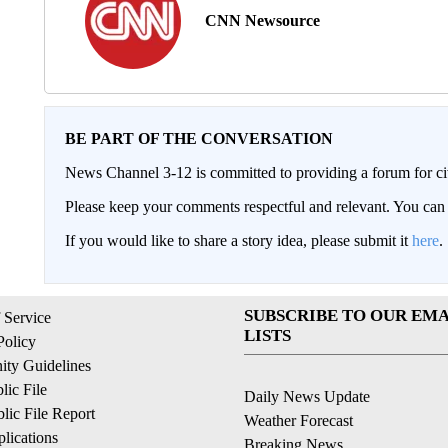
CNN Newsource
BE PART OF THE CONVERSATION
News Channel 3-12 is committed to providing a forum for civ
Please keep your comments respectful and relevant. You c
If you would like to share a story idea, please submit it
here
.
SUBSCRIBE TO OUR EMA
 Service
LISTS
Policy
ty Guidelines
ic File
Daily News Update
ic File Report
Weather Forecast
lications
Breaking News