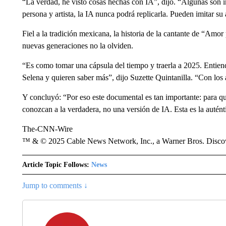
“La verdad, he visto cosas hechas con IA”, dijo. “Algunas son in
persona y artista, la IA nunca podrá replicarla. Pueden imitar su
Fiel a la tradición mexicana, la historia de la cantante de “Amor
nuevas generaciones no la olviden.
“Es como tomar una cápsula del tiempo y traerla a 2025. Entien
Selena y quieren saber más”, dijo Suzette Quintanilla. “Con los 
Y concluyó: “Por eso este documental es tan importante: para q
conozcan a la verdadera, no una versión de IA. Esta es la autént
The-CNN-Wire
™ & © 2025 Cable News Network, Inc., a Warner Bros. Discove
Article Topic Follows:
News
Jump to comments ↓