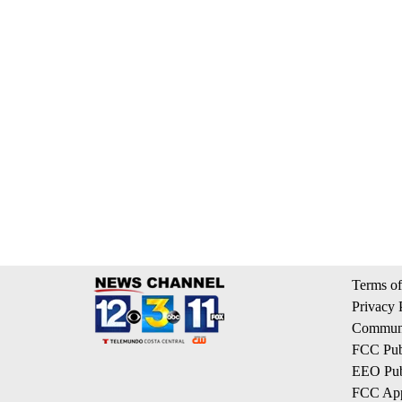
Terms of
Privacy 
Communi
FCC Publ
EEO Publ
FCC App