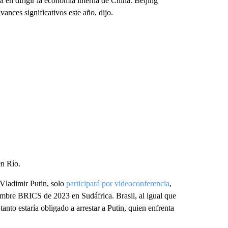
 en dirigir la economía interna de China. Beijing
ances significativos este año, dijo.
en Río.
 Vladimir Putin, solo
participará por videoconferencia
,
umbre BRICS de 2023 en Sudáfrica. Brasil, al igual que
tanto estaría obligado a arrestar a Putin, quien enfrenta