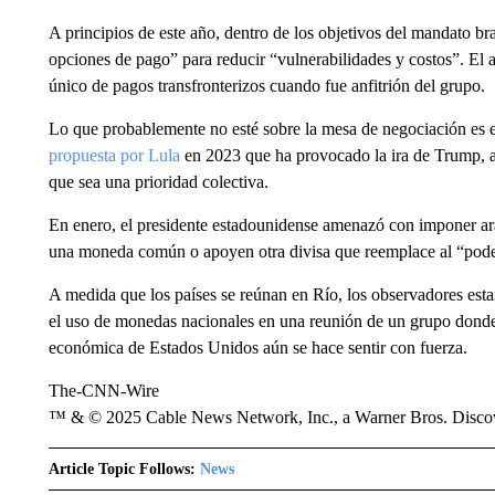
A principios de este año, dentro de los objetivos del mandato br
opciones de pago” para reducir “vulnerabilidades y costos”. El 
único de pagos transfronterizos cuando fue anfitrión del grupo.
Lo que probablemente no esté sobre la mesa de negociación es
propuesta por Lula
en 2023 que ha provocado la ira de Trump, a
que sea una prioridad colectiva.
En enero, el presidente estadounidense amenazó con imponer a
una moneda común o apoyen otra divisa que reemplace al “pode
A medida que los países se reúnan en Río, los observadores estar
el uso de monedas nacionales en una reunión de un grupo donde 
económica de Estados Unidos aún se hace sentir con fuerza.
The-CNN-Wire
™ & © 2025 Cable News Network, Inc., a Warner Bros. Discove
Article Topic Follows:
News