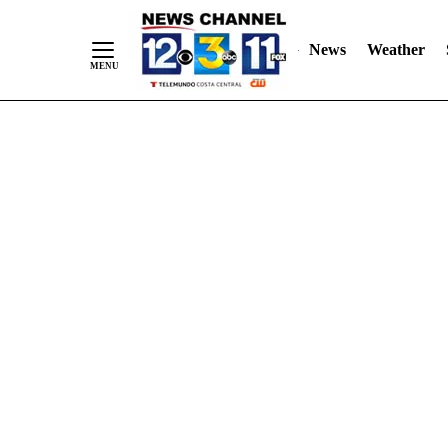
Skip
"
"
to
News
Weather
Content