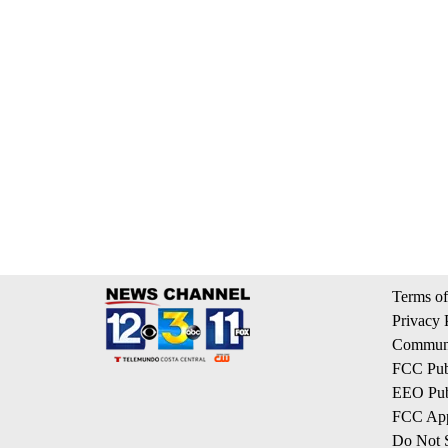
Terms of
Privacy 
Communi
FCC Publ
EEO Publ
FCC App
Do Not S