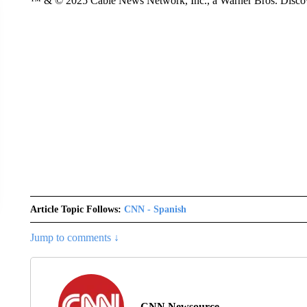
™ & © 2025 Cable News Network, Inc., a Warner Bros. Discove
Article Topic Follows:
CNN - Spanish
Jump to comments ↓
CNN Newsource