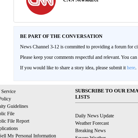
BE PART OF THE CONVERSATION
News Channel 3-12 is committed to providing a forum for civ
Please keep your comments respectful and relevant. You c
If you would like to share a story idea, please submit it
here
.
SUBSCRIBE TO OUR EMA
 Service
LISTS
Policy
ty Guidelines
ic File
Daily News Update
ic File Report
Weather Forecast
lications
Breaking News
ell My Personal Information
Severe Weather