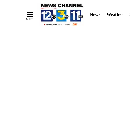
Skip
"
"
to
News
Weather
Content