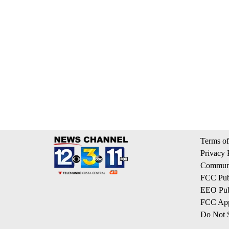
Terms of
Privacy 
Communi
FCC Publ
EEO Publ
FCC App
Do Not S