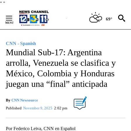
Skip
"
"
to
Content
69°
CNN - Spanish
Mundial Sub-17: Argentina
arrolla, Venezuela se clasifica y
México, Colombia y Honduras
juegan una “final” anticipada
By
CNN Newsource
Published
November 9, 2025
2:02 pm
Por Federico Leiva, CNN en Español