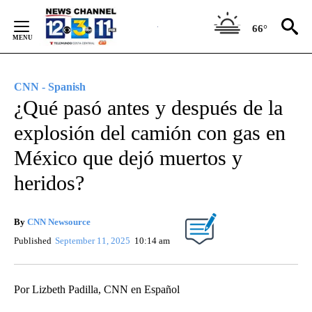
Skip
to
66°
Content
CNN - Spanish
¿Qué pasó antes y después de la
explosión del camión con gas en
México que dejó muertos y
heridos?
By
CNN Newsource
Published
September 11, 2025
10:14 am
Por Lizbeth Padilla, CNN en Español