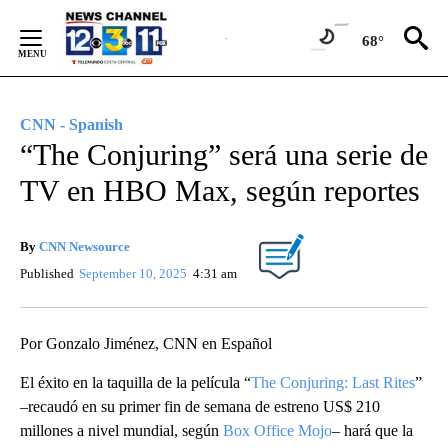
Skip
to
68°
Content
CNN - Spanish
“The Conjuring” será una serie de
TV en HBO Max, según reportes
By
CNN Newsource
Published
September 10, 2025
4:31 am
Por Gonzalo Jiménez, CNN en Español
El éxito en la taquilla de la película “
The Conjuring: Last Rites
”
–recaudó en su primer fin de semana de estreno US$ 210
millones a nivel mundial, según
Box Office Mojo
– hará que la