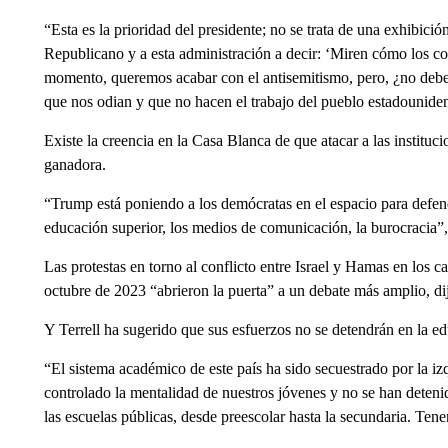
“Esta es la prioridad del presidente; no se trata de una exhibició
Republicano y a esta administración a decir: ‘Miren cómo los co
momento, queremos acabar con el antisemitismo, pero, ¿no deber
que nos odian y que no hacen el trabajo del pueblo estadounide
Existe la creencia en la Casa Blanca de que atacar a las institucio
ganadora.
“Trump está poniendo a los demócratas en el espacio para defende
educación superior, los medios de comunicación, la burocracia”, d
Las protestas en torno al conflicto entre Israel y Hamas en los c
octubre de 2023 “abrieron la puerta” a un debate más amplio, di
Y Terrell ha sugerido que sus esfuerzos no se detendrán en la ed
“El sistema académico de este país ha sido secuestrado por la iz
controlado la mentalidad de nuestros jóvenes y no se han detenid
las escuelas públicas, desde preescolar hasta la secundaria. Ten