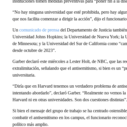
instituciones tomen medidas preventivas para “poner fin a la dis
“No hay ninguna universidad que esté prohibida, pero hay algunas
que nos facilita comenzar a dirigir la acción”, dijo el funcionario
Un
comunicado de prensa
del Departamento de Justicia también
Universidad Johns Hopkins; la Universidad de Nueva York; la U
de Minnesota; y la Universidad del Sur de California como “ca
desde octubre de 2023”.
Garber declaró este miércoles a Lester Holt, de NBC, que las re
extralimitación, señalando que el antisemitismo, si bien es un “p
universitaria.
“Diría que en Harvard tenemos un verdadero problema de antis
intentando abordarlo”, declaró Garber. “Realmente no vemos la r
Harvard ni en otras universidades. Son dos cuestiones distintas”
Si bien el mensaje del grupo de trabajo se ha centrado ostensibl
combatir el antisemitismo en los campus, el funcionario recono
político más amplio.