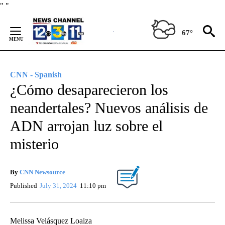
Skip
"
"
to
Content
67°
CNN - Spanish
¿Cómo desaparecieron los
neandertales? Nuevos análisis de
ADN arrojan luz sobre el
misterio
By
CNN Newsource
Published
July 31, 2024
11:10 pm
Melissa Velásquez Loaiza