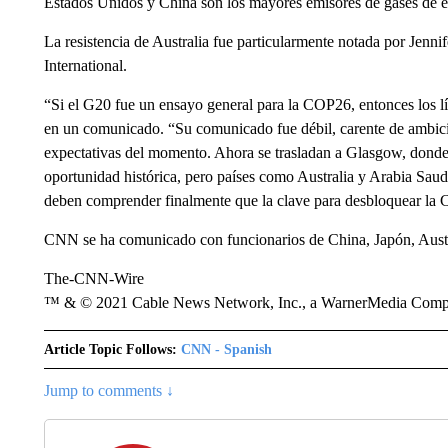
Estados Unidos y China son los mayores emisores de gases de e
La resistencia de Australia fue particularmente notada por Jenn
International.
“Si el G20 fue un ensayo general para la COP26, entonces los l
en un comunicado. “Su comunicado fue débil, carente de ambici
expectativas del momento. Ahora se trasladan a Glasgow, donde 
oportunidad histórica, pero países como Australia y Arabia Saud
deben comprender finalmente que la clave para desbloquear la 
CNN se ha comunicado con funcionarios de China, Japón, Austra
The-CNN-Wire
™ & © 2021 Cable News Network, Inc., a WarnerMedia Company
Article Topic Follows:
CNN - Spanish
Jump to comments ↓