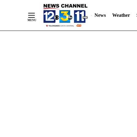
Skip
"
"
to
News
Weather
Content