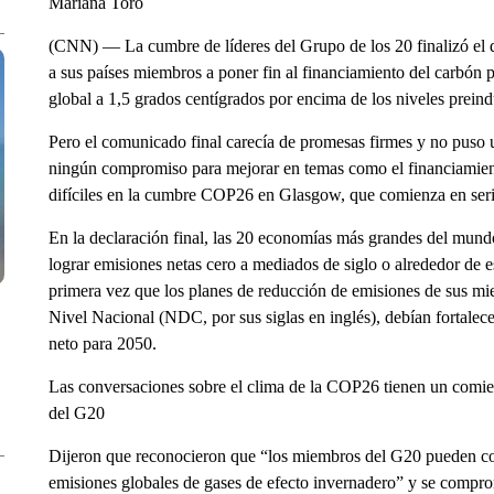
Mariana Toro
(CNN) — La cumbre de líderes del Grupo de los 20 finalizó el
a sus países miembros a poner fin al financiamiento del carbón p
global a 1,5 grados centígrados por encima de los niveles preindu
Pero el comunicado final carecía de promesas firmes y no puso u
ningún compromiso para mejorar en temas como el financiamient
difíciles en la cumbre COP26 en Glasgow, que comienza en serio
En la declaración final, las 20 economías más grandes del mundo
lograr emisiones netas cero a mediados de siglo o alrededor de e
primera vez que los planes de reducción de emisiones de sus 
Nivel Nacional (NDC, por sus siglas en inglés), debían fortalec
neto para 2050.
Las conversaciones sobre el clima de la COP26 tienen un comien
del G20
Dijeron que reconocieron que “los miembros del G20 pueden cont
emisiones globales de gases de efecto invernadero” y se compr