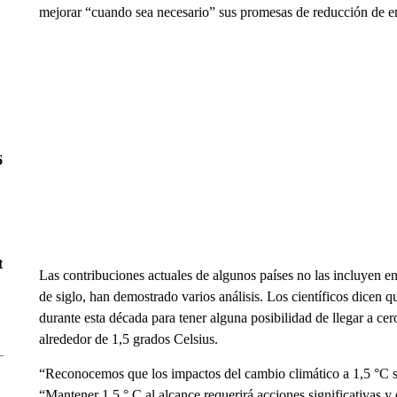
mejorar “cuando sea necesario” sus promesas de reducción de e
6
t
Las contribuciones actuales de algunos países no las incluyen e
de siglo, han demostrado varios análisis. Los científicos dicen 
durante esta década para tener alguna posibilidad de llegar a ce
alrededor de 1,5 grados Celsius.
“Reconocemos que los impactos del cambio climático a 1,5 °C 
“Mantener 1,5 ° C al alcance requerirá acciones significativas y