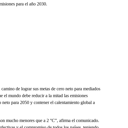
misiones para el año 2030.
n camino de lograr sus metas de cero neto para mediados
que el mundo debe reducir a la mitad las emisiones
ro neto para 2050 y contener el calentamiento global a
son mucho menores que a 2 °C”, afirma el comunicado.
 efectivas y el compromiso de todos los países, teniendo