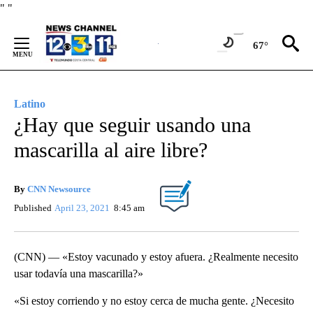
Skip
"
"
to
Content
67°
Latino
¿Hay que seguir usando una
mascarilla al aire libre?
By
CNN Newsource
Published
April 23, 2021
8:45 am
(CNN) — «Estoy vacunado y estoy afuera. ¿Realmente necesito
usar todavía una mascarilla?»
«Si estoy corriendo y no estoy cerca de mucha gente. ¿Necesito