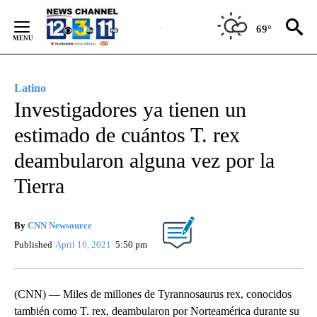
Skip
to
69°
Content
Latino
Investigadores ya tienen un
estimado de cuántos T. rex
deambularon alguna vez por la
Tierra
By
CNN Newsource
Published
April 16, 2021
5:50 pm
(CNN) — Miles de millones de Tyrannosaurus rex, conocidos
también como T. rex, deambularon por Norteamérica durante su