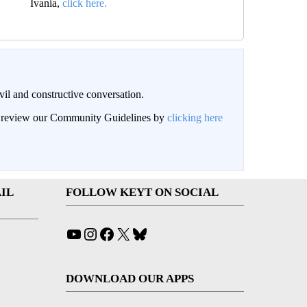
Ivania,
click here.
il and constructive conversation.
an review our Community Guidelines by
clicking here
IL
FOLLOW KEYT ON SOCIAL
YouTube
Instagram
Facebook
X
Bluesky
DOWNLOAD OUR APPS