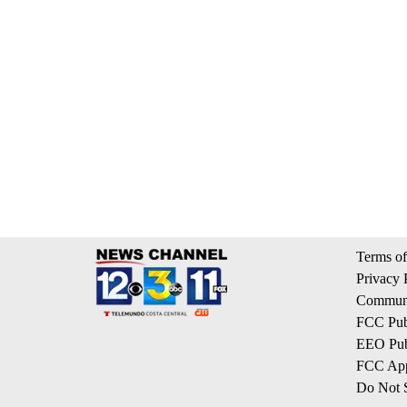
Terms of
Privacy 
Communi
FCC Publ
EEO Publ
FCC App
Do Not S