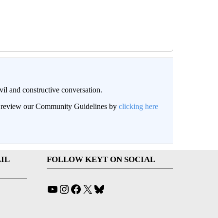
il and constructive conversation.
an review our Community Guidelines by
clicking here
IL
FOLLOW KEYT ON SOCIAL
YouTube
Instagram
Facebook
X
Bluesky