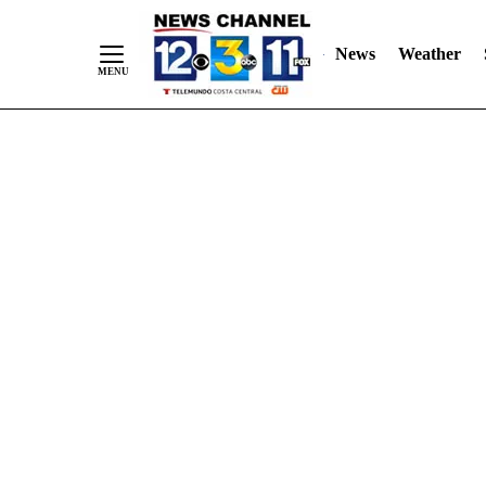
Skip
"
"
to
News
Weather
Content