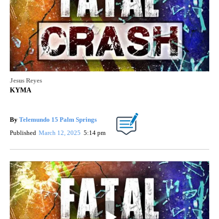
Jesus Reyes
KYMA
By
Telemundo 15 Palm Springs
Published
March 12, 2025
5:14 pm