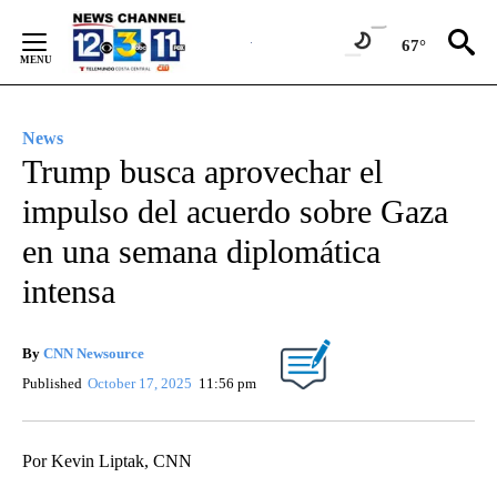
Skip
to
67°
Content
News
Trump busca aprovechar el
impulso del acuerdo sobre Gaza
en una semana diplomática
intensa
By
CNN Newsource
Published
October 17, 2025
11:56 pm
Por Kevin Liptak, CNN