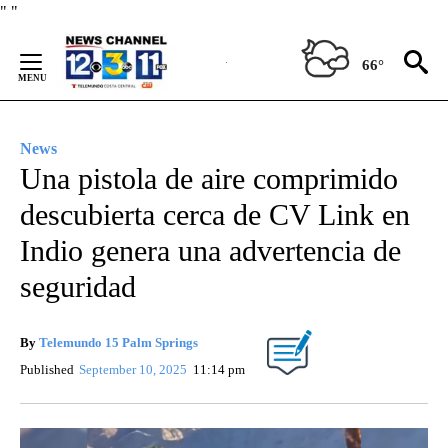
Skip
"
"
to
Content
66°
News
Una pistola de aire comprimido
descubierta cerca de CV Link en
Indio genera una advertencia de
seguridad
By
Telemundo 15 Palm Springs
Published
September 10, 2025
11:14 pm