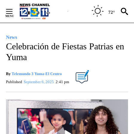
Skip
to
72°
Content
News
Celebración de Fiestas Patrias en
Yuma
By
Telemundo 3 Yuma-El Centro
Published
September 6, 2025
2:41 pm