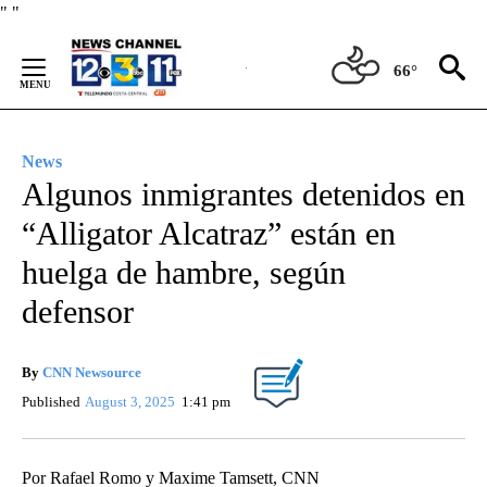
Skip
"
"
to
Content
66°
News
Algunos inmigrantes detenidos en
“Alligator Alcatraz” están en
huelga de hambre, según
defensor
By
CNN Newsource
Published
August 3, 2025
1:41 pm
Por Rafael Romo y Maxime Tamsett, CNN