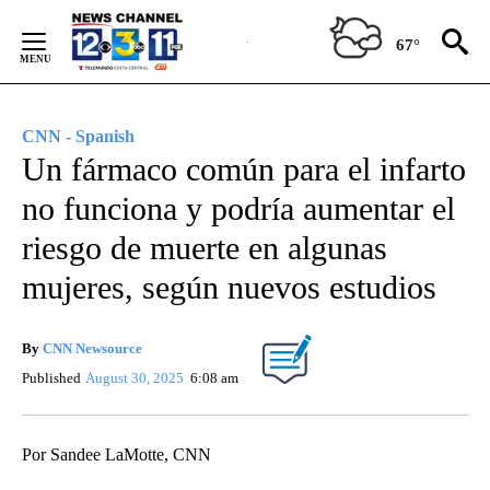
Skip
to
67°
Content
CNN - Spanish
Un fármaco común para el infarto
no funciona y podría aumentar el
riesgo de muerte en algunas
mujeres, según nuevos estudios
By
CNN Newsource
Published
August 30, 2025
6:08 am
Por Sandee LaMotte, CNN