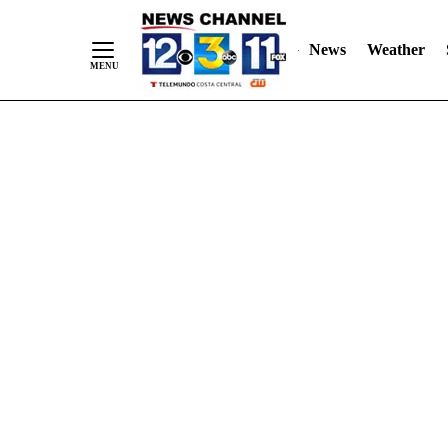
Skip
"
"
to
News
Weather
Content